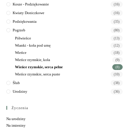
Kosze - Podziękowanie
(16)
Kwiaty Doniczkowe
(16)
Podziękowania
(35)
Pogrzeb
(80)
Półwieńce
(13)
Wianki - koła pod urnę
(12)
Wieńce
(18)
Wieńce rzymskie, koła
(9)
Wieńce rzymskie, serca pełne
(8)
Wieńce rzymskie, serca puste
(10)
Ślub
(38)
Urodziny
(36)
Życzenia
Na urodziny
Na imieniny