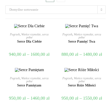
Domyślne sortowanie
WYBIERZ OPCJE
WYBIERZ OPCJE
Pogrzeb
,
Wieńce rzymskie, serca
Pogrzeb
,
Wieńce rzymskie, serca
pełne
pełne
Serce Dla Ciebie
Serce Pamięć Twa
940,00
zł
–
1600,00
zł
880,00
zł
–
1480,00
zł
WYBIERZ OPCJE
WYBIERZ OPCJE
Pogrzeb
,
Wieńce rzymskie, serca
Pogrzeb
,
Wieńce rzymskie, serca
pełne
pełne
Serce Pamiętam
Serce Róże Miłości
950,00
zł
–
1460,00
zł
950,00
zł
–
1550,00
zł