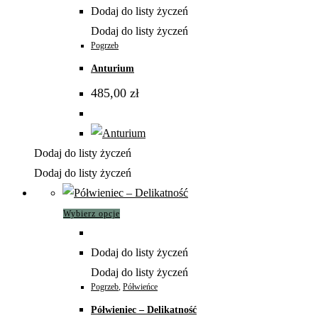
Dodaj do listy życzeń
Dodaj do listy życzeń
Pogrzeb
Anturium
485,00
zł
Dodaj do listy życzeń
Dodaj do listy życzeń
Ten
Wybierz opcje
produkt
ma
Dodaj do listy życzeń
wiele
Dodaj do listy życzeń
wariantów.
Pogrzeb
,
Półwieńce
Opcje
Półwieniec – Delikatność
można