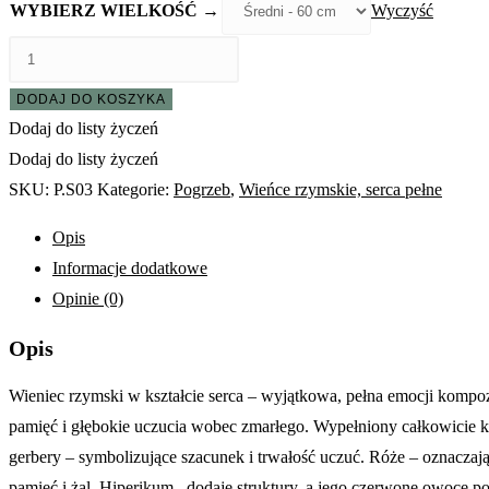
WYBIERZ WIELKOŚĆ →
Wyczyść
ilość
Serce
DODAJ DO KOSZYKA
Żalu
Dodaj do listy życzeń
Dodaj do listy życzeń
SKU:
P.S03
Kategorie:
Pogrzeb
,
Wieńce rzymskie, serca pełne
Opis
Informacje dodatkowe
Opinie (0)
Opis
Wieniec rzymski w kształcie serca – wyjątkowa, pełna emocji kompozyc
pamięć i głębokie uczucia wobec zmarłego. Wypełniony całkowicie k
gerbery – symbolizujące szacunek i trwałość uczuć. Róże – oznaczając
pamięć i żal. Hiperikum– dodaje struktury, a jego czerwone owoce po