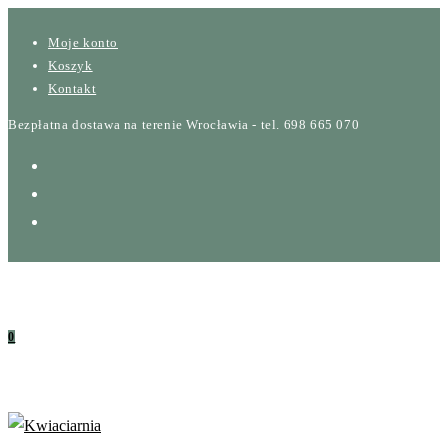
Skip
Moje konto
to
Koszyk
content
Kontakt
Bezpłatna dostawa na terenie Wrocławia - tel. 698 665 070
0