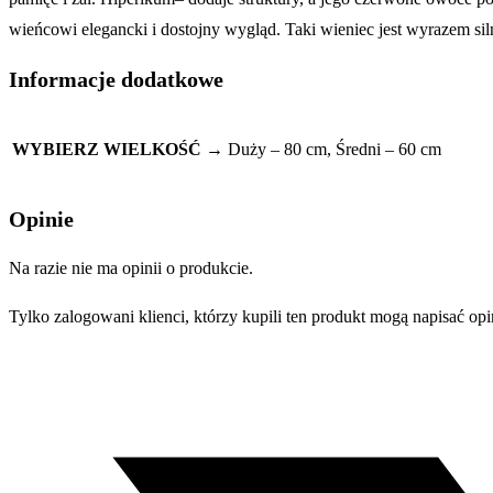
wieńcowi elegancki i dostojny wygląd. Taki wieniec jest wyrazem sil
Informacje dodatkowe
WYBIERZ WIELKOŚĆ →
Duży – 80 cm, Średni – 60 cm
Opinie
Na razie nie ma opinii o produkcie.
Tylko zalogowani klienci, którzy kupili ten produkt mogą napisać opi
Opens
in
a
new
window