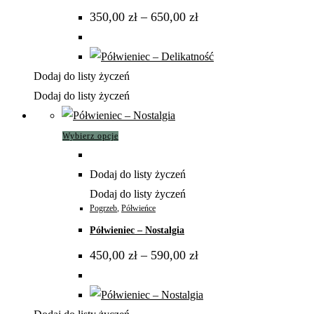
Zakres
350,00
zł
–
650,00
zł
wybrać
cen:
od
na
350,00 zł
do
stronie
650,00 zł
produktu
Dodaj do listy życzeń
Dodaj do listy życzeń
Ten
Wybierz opcje
produkt
ma
Dodaj do listy życzeń
wiele
Dodaj do listy życzeń
wariantów.
Pogrzeb
,
Półwieńce
Opcje
Półwieniec – Nostalgia
można
Zakres
450,00
zł
–
590,00
zł
wybrać
cen:
od
na
450,00 zł
do
stronie
590,00 zł
produktu