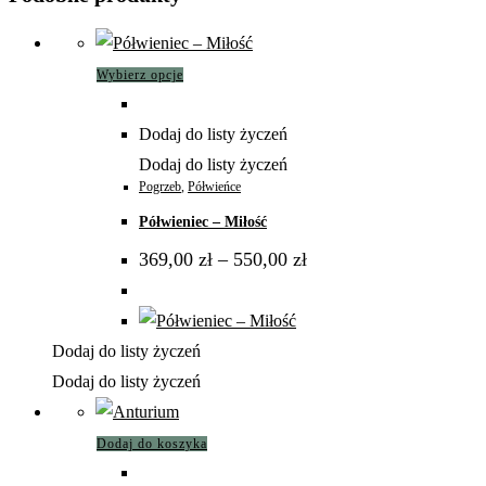
Ten
Wybierz opcje
produkt
ma
Dodaj do listy życzeń
wiele
Dodaj do listy życzeń
wariantów.
Pogrzeb
,
Półwieńce
Opcje
Półwieniec – Miłość
można
Zakres
369,00
zł
–
550,00
zł
wybrać
cen:
od
na
369,00 zł
do
stronie
550,00 zł
produktu
Dodaj do listy życzeń
Dodaj do listy życzeń
Dodaj do koszyka