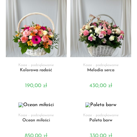
DODAJ DO KOSZYKA
DODAJ DO KOSZYKA
Kosze - podziękowanie
Kosze - podziękowanie
Kolorowa radość
Melodia serca
190,00
zł
430,00
zł
DODAJ DO KOSZYKA
DODAJ DO KOSZYKA
Kosze - podziękowanie
Kosze - podziękowanie
Ocean miłości
Paleta barw
850,00
zł
330,00
zł