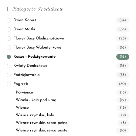
Kategorie Produktów
Dzień Kobiet
(34)
Dzień Matki
(35)
Flower Boxy Okolicznościowe
(23)
Flower Boxy Walentynkowe
(16)
Kosze - Podziękowanie
(16)
Kwiaty Doniczkowe
(16)
Podziękowania
(35)
Pogrzeb
(80)
Półwieńce
(13)
Wianki - koła pod urnę
(12)
Wieńce
(18)
Wieńce rzymskie, koła
(9)
Wieńce rzymskie, serca pełne
(8)
Wieńce rzymskie, serca puste
(10)