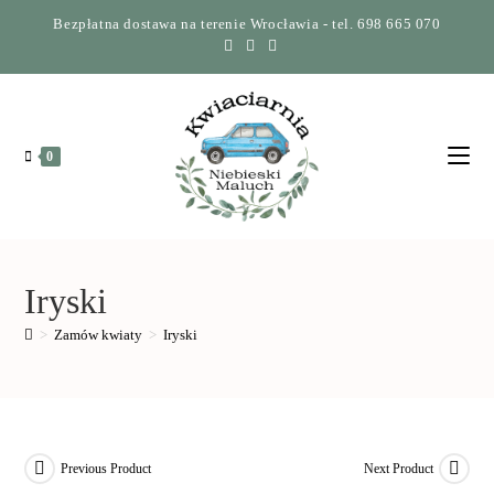
Bezpłatna dostawa na terenie Wrocławia - tel. 698 665 070
0
Iryski
>
Zamów kwiaty
>
Iryski
Previous Product
Next Product