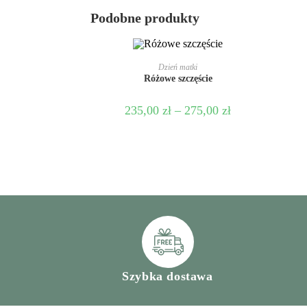
Podobne produkty
WYBIERZ OPCJE
Dzień matki
Różowe szczęście
235,00
zł
–
275,00
zł
Szybka dostawa