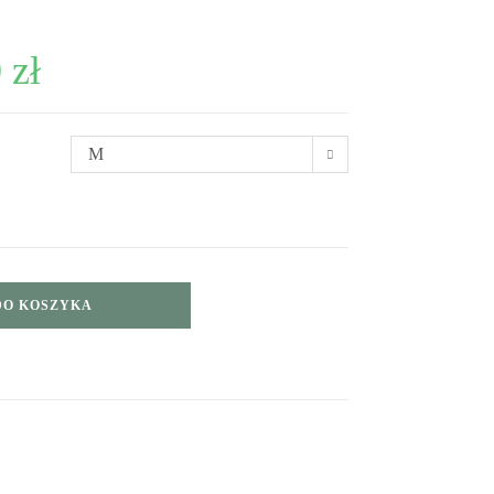
0
zł
M
DO KOSZYKA