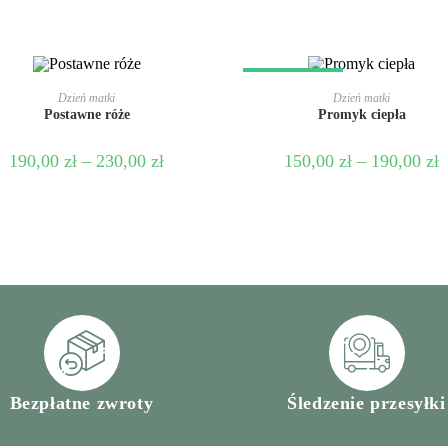
PROMOCJA!
WYBIERZ OPCJE
WYBIERZ OPCJE
Dzień matki
Dzień matki
Postawne róże
Promyk ciepła
190,00
zł
–
230,00
zł
150,00
zł
–
190,00
zł
Bezpłatne zwroty
Śledzenie przesyłki