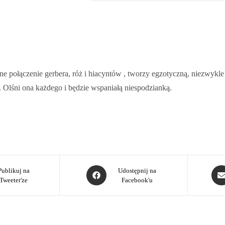
 połączenie gerbera, róż i hiacyntów , tworzy egzotyczną, niezwykle 
 Olśni ona każdego i będzie wspaniałą niespodzianką.
Publikuj na
Udostępnij na
Tweeter'ze
Facebook'u