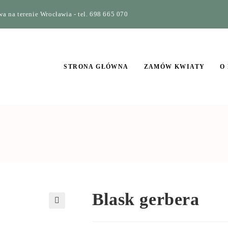
a na terenie Wrocławia - tel. 698 665 070
STRONA GŁÓWNA
ZAMÓW KWIATY
O
Blask gerbera
🔍