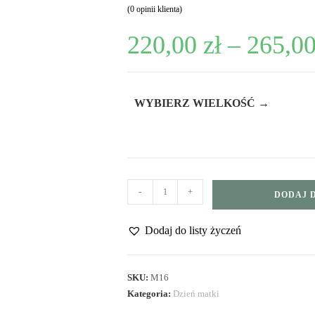
(
0
opinii klienta)
220,00
zł
–
265,0
WYBIERZ WIELKOŚĆ →
-
+
DODAJ 
Dodaj do listy życzeń
SKU:
M16
Kategoria:
Dzień matki