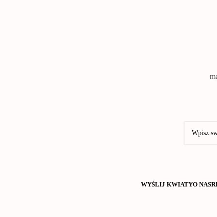
ma
WYŚLIJ KWIATY
O NAS
R