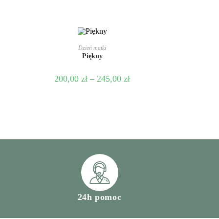
WYBIERZ OPCJE
Dzień matki
Piękny
200,00
zł
–
245,00
zł
24h pomoc