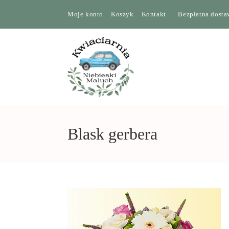
Moje konto
Koszyk
Kontakt
Bezpłatna dostaw
Blask gerbera