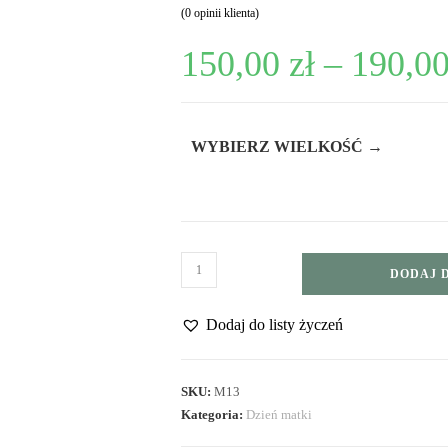
(
0
opinii klienta)
150,00
zł
–
190,0
WYBIERZ WIELKOŚĆ →
DODAJ 
Dodaj do listy życzeń
SKU:
M13
Kategoria:
Dzień matki