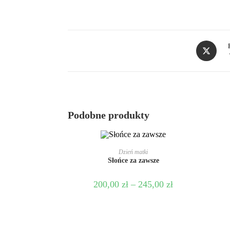
Podobne produkty
WYBIERZ OPCJE
Dzień matki
Słońce za zawsze
200,00
zł
–
245,00
zł