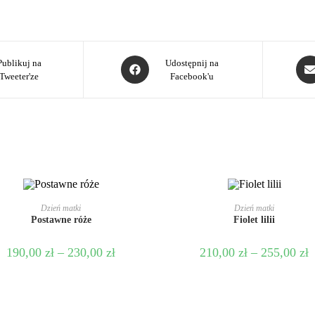
Publikuj na
Udostępnij na
Tweeter'ze
Facebook'u
WYBIERZ OPCJE
WYBIERZ OPCJE
Dzień matki
Dzień matki
Postawne róże
Fiolet lilii
190,00
zł
–
230,00
zł
210,00
zł
–
255,00
zł