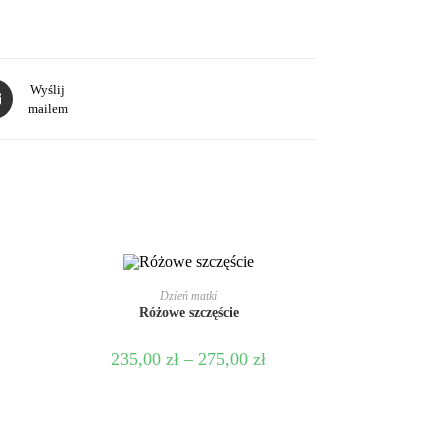
Wyślij
mailem
WYBIERZ OPCJE
Dzień matki
Różowe szczęście
235,00
zł
–
275,00
zł