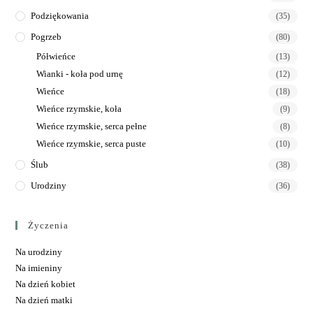
Podziękowania
(35)
Pogrzeb
(80)
Półwieńce
(13)
Wianki - koła pod urnę
(12)
Wieńce
(18)
Wieńce rzymskie, koła
(9)
Wieńce rzymskie, serca pełne
(8)
Wieńce rzymskie, serca puste
(10)
Ślub
(38)
Urodziny
(36)
Życzenia
Na urodziny
Na imieniny
Na dzień kobiet
Na dzień matki