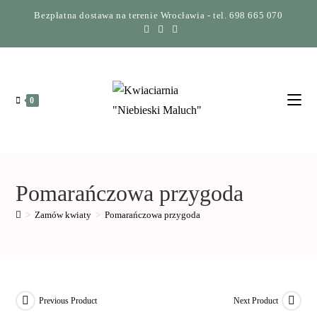
Bezpłatna dostawa na terenie Wrocławia - tel. 698 665 070
0
Pomarańczowa przygoda
>
Zamów kwiaty
>
Pomarańczowa przygoda
Previous Product
Next Product