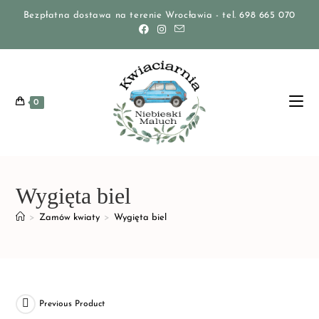
Bezpłatna dostawa na terenie Wrocławia - tel. 698 665 070
0
Wygięta biel
>
Zamów kwiaty
>
Wygięta biel
Previous Product