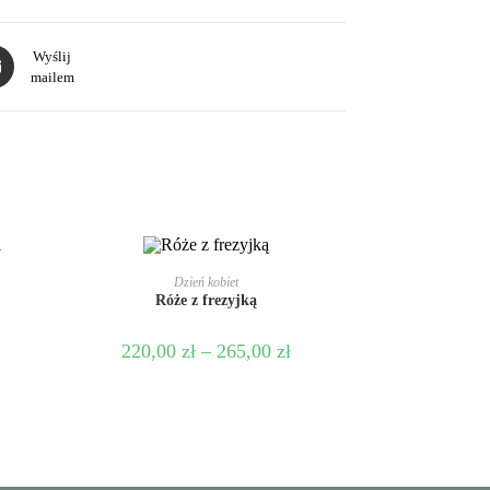
Wyślij
mailem
WYBIERZ OPCJE
Dzień kobiet
Róże z frezyjką
220,00
zł
–
265,00
zł