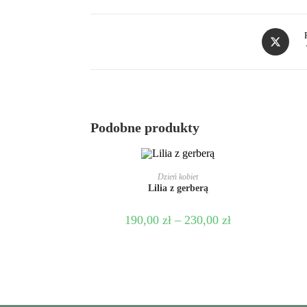
Podobne produkty
WYBIERZ OPCJE
Dzień kobiet
Lilia z gerberą
190,00
zł
–
230,00
zł