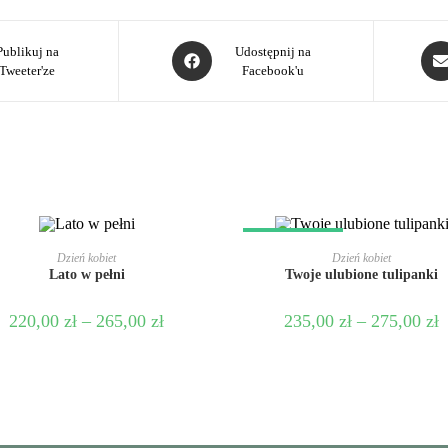
Publikuj na
Udostępnij na
Tweeter'ze
Facebook'u
PROMOCJA!
WYBIERZ OPCJE
WYBIERZ OPCJE
Dzień kobiet
Dzień kobiet
Lato w pełni
Twoje ulubione tulipanki
220,00
zł
–
265,00
zł
235,00
zł
–
275,00
zł