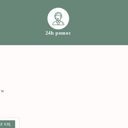
24h pomoc
a w
Z SIĘ