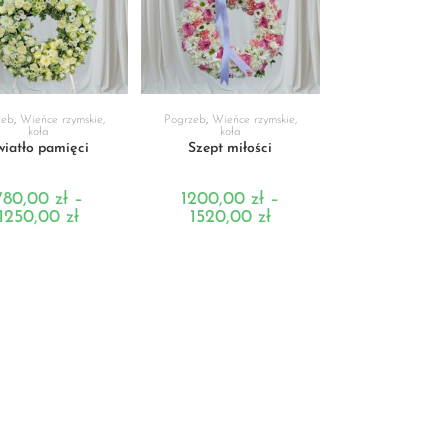
BIERZ OPCJE
WYBIERZ OPCJE
zeb
,
Wieńce rzymskie,
Pogrzeb
,
Wieńce rzymskie,
koła
koła
wiatło pamięci
Szept miłości
780,00
zł
–
1200,00
zł
–
1250,00
zł
1520,00
zł