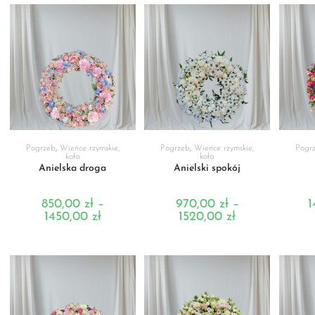
WYBIERZ OPCJE
WYBIERZ OPCJE
WY
Pogrzeb
,
Wieńce rzymskie,
Pogrzeb
,
Wieńce rzymskie,
Pogr
koła
koła
Anielska droga
Anielski spokój
850,00
zł
–
970,00
zł
–
1
1450,00
zł
1520,00
zł