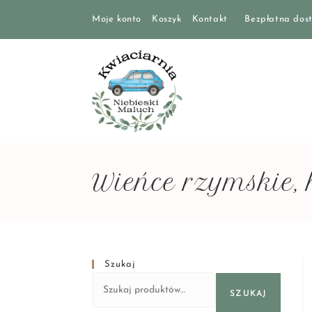
Moje konto
Koszyk
Kontakt
Bezpłatna dost
Wieńce rzymskie, 
Szukaj
SZUKAJ