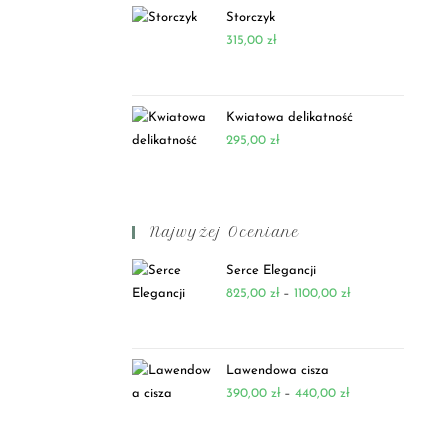
Storczyk
315,00
zł
Kwiatowa delikatność
295,00
zł
Najwyżej Oceniane
Serce Elegancji
825,00
zł
–
1100,00
zł
Lawendowa cisza
390,00
zł
–
440,00
zł