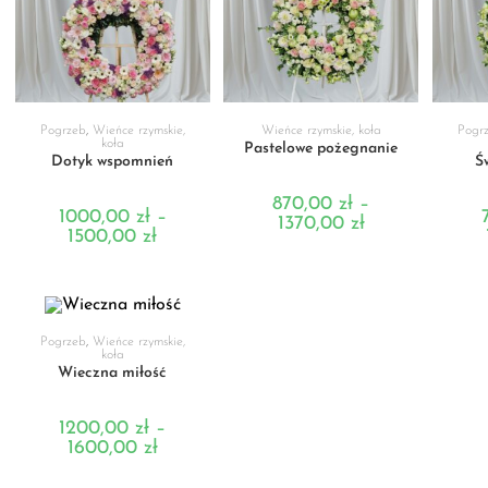
WYBIERZ OPCJE
WYBIERZ OPCJE
WY
Pogrzeb
,
Wieńce rzymskie,
Wieńce rzymskie, koła
Pogr
koła
Pastelowe pożegnanie
Dotyk wspomnień
Ś
870,00
zł
–
1000,00
zł
–
1370,00
zł
1500,00
zł
WYBIERZ OPCJE
Pogrzeb
,
Wieńce rzymskie,
koła
Wieczna miłość
1200,00
zł
–
1600,00
zł