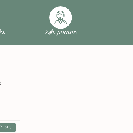
ki
24h pomoc
2
Z SIĘ