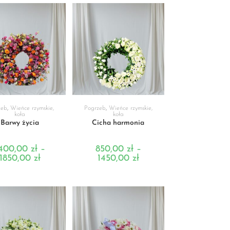
BIERZ OPCJE
WYBIERZ OPCJE
zeb
,
Wieńce rzymskie,
Pogrzeb
,
Wieńce rzymskie,
koła
koła
Barwy życia
Cicha harmonia
400,00
zł
–
850,00
zł
–
1850,00
zł
1450,00
zł