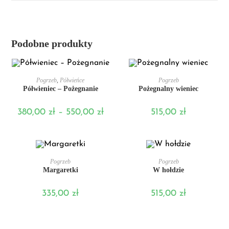
Podobne produkty
WYBIERZ OPCJE
DODAJ DO KOSZYKA
Pogrzeb
,
Półwieńce
Pogrzeb
Półwieniec – Pożegnanie
Pożegnalny wieniec
380,00
zł
–
550,00
zł
515,00
zł
DODAJ DO KOSZYKA
DODAJ DO KOSZYKA
Pogrzeb
Pogrzeb
Margaretki
W hołdzie
335,00
zł
515,00
zł