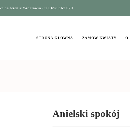
a na terenie Wrocławia - tel. 698 665 070
STRONA GŁÓWNA
ZAMÓW KWIATY
O
Anielski spokój