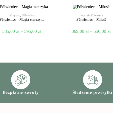
WYBIERZ OPCJE
WYBIERZ OPCJE
Pogrzeb
,
Półwieńce
Pogrzeb
,
Półwieńce
Półwieniec – Magia storczyka
Półwieniec – Miłość
385,00
zł
–
595,00
zł
369,00
zł
–
550,00
zł
Bezpłatne zwroty
Śledzenie przesyłki