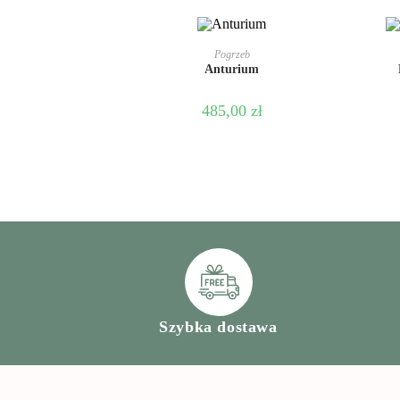
DODAJ DO KOSZYKA
Pogrzeb
Anturium
485,00
zł
Szybka dostawa