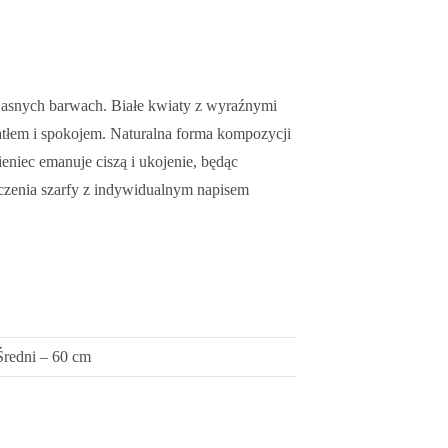
, jasnych barwach. Białe kwiaty z wyraźnymi
atłem i spokojem. Naturalna forma kompozycji
ieniec emanuje ciszą i ukojenie, będąc
czenia szarfy z indywidualnym napisem
Średni – 60 cm