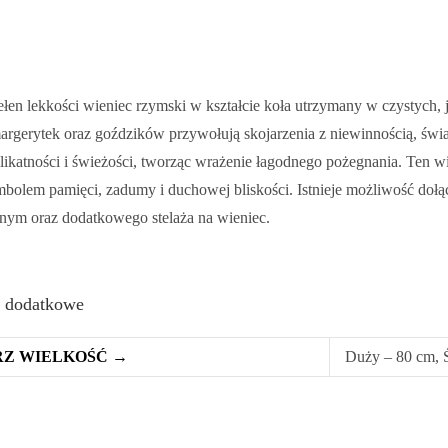
pełen lekkości wieniec rzymski w kształcie koła utrzymany w czystych
argerytek oraz goździków przywołują skojarzenia z niewinnością, świ
elikatności i świeżości, tworząc wrażenie łagodnego pożegnania. Ten w
bolem pamięci, zadumy i duchowej bliskości. Istnieje możliwość dołą
nym oraz dodatkowego stelaża na wieniec.
e dodatkowe
Z WIELKOŚĆ →
Duży – 80 cm, 