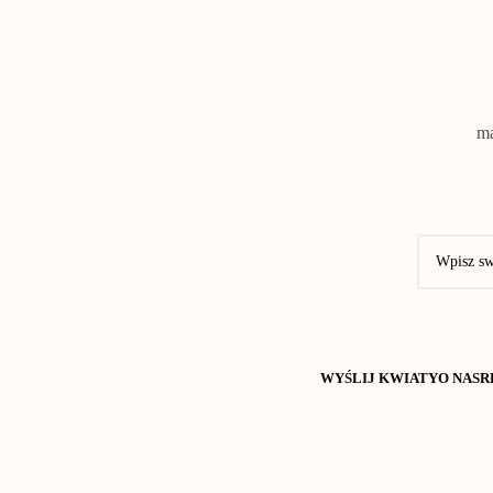
ma
WYŚLIJ KWIATY
O NAS
R