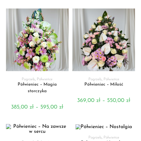
WYBIERZ OPCJE
WYBIERZ OPCJE
Pogrzeb
,
Półwieńce
Pogrzeb
,
Półwieńce
Półwieniec – Magia
Półwieniec – Miłość
storczyka
369,00
zł
–
550,00
zł
385,00
zł
–
595,00
zł
WYBIERZ OPCJE
Pogrzeb
,
Półwieńce
WYBIERZ OPCJE