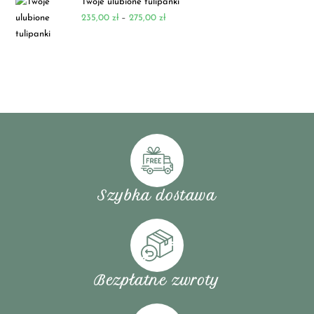
Twoje ulubione tulipanki
235,00
zł
–
275,00
zł
Szybka dostawa
Bezpłatne zwroty