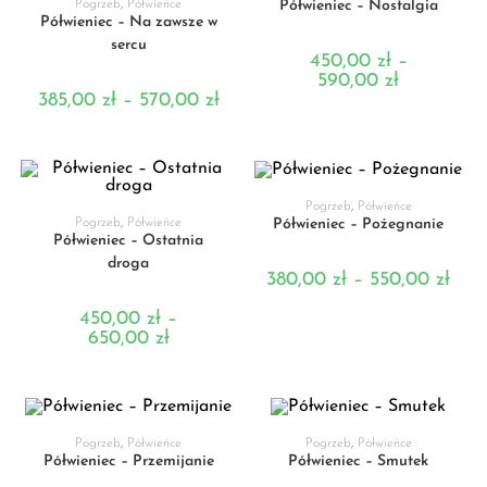
Półwieniec – Nostalgia
Pogrzeb
,
Półwieńce
Półwieniec – Na zawsze w
sercu
450,00
zł
–
590,00
zł
385,00
zł
–
570,00
zł
WYBIERZ OPCJE
Pogrzeb
,
Półwieńce
WYBIERZ OPCJE
Półwieniec – Pożegnanie
Pogrzeb
,
Półwieńce
Półwieniec – Ostatnia
droga
380,00
zł
–
550,00
zł
450,00
zł
–
650,00
zł
WYBIERZ OPCJE
WYBIERZ OPCJE
Pogrzeb
,
Półwieńce
Pogrzeb
,
Półwieńce
Półwieniec – Przemijanie
Półwieniec – Smutek