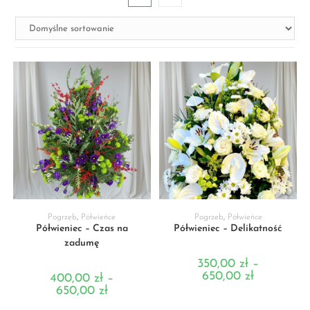
WYBIERZ OPCJE
WYBIERZ OPCJE
Pogrzeb
,
Półwieńce
Pogrzeb
,
Półwieńce
Półwieniec – Czas na
Półwieniec – Delikatność
zadumę
350,00
zł
–
650,00
zł
400,00
zł
–
650,00
zł