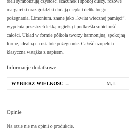
bieli symbolizują czystość, szacunek i spokój duszy, różowe
margaretki oraz goździki dodają ciepła i delikatnego
pożegnania. Limonium, znane jako „kwiat wiecznej pamięci”,
wypełnia przestrzeń lekką mgiełką i podkreśla subtelność
całości. Układ w formie półkola tworzy harmonijną, spokojną
formę, idealną na ostatnie pożegnanie. Całość uzupełnia
klasyczna wstążka z napisem.
Informacje dodatkowe
WYBIERZ WIELKOŚĆ →
M, L
Opinie
Na razie nie ma opinii o produkcie.