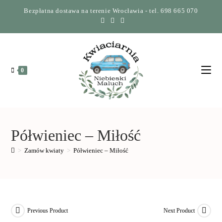
Bezpłatna dostawa na terenie Wrocławia - tel. 698 665 070
0
Półwieniec – Miłość
>
Zamów kwiaty
>
Półwieniec – Miłość
Previous Product
Next Product