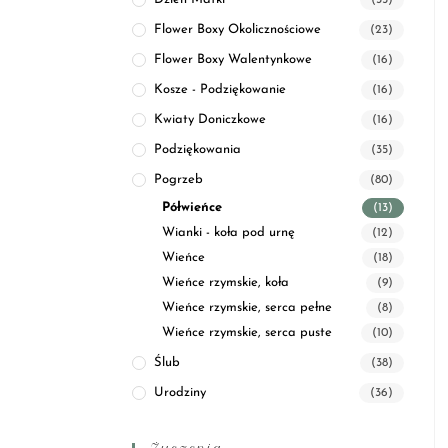
(35)
Flower Boxy Okolicznościowe
(23)
Flower Boxy Walentynkowe
(16)
Kosze - Podziękowanie
(16)
Kwiaty Doniczkowe
(16)
Podziękowania
(35)
Pogrzeb
(80)
Półwieńce
(13)
Wianki - koła pod urnę
(12)
Wieńce
(18)
Wieńce rzymskie, koła
(9)
Wieńce rzymskie, serca pełne
(8)
Wieńce rzymskie, serca puste
(10)
Ślub
(38)
Urodziny
(36)