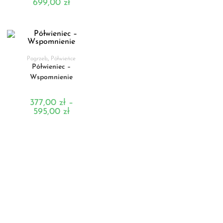
699,00
zł
WYBIERZ OPCJE
Pogrzeb
,
Półwieńce
Półwieniec –
Wspomnienie
377,00
zł
–
595,00
zł