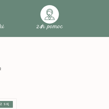
ki
24h pomoc
2
Z SIĘ