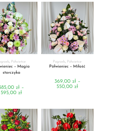
BIERZ OPCJE
WYBIERZ OPCJE
ogrzeb
,
Półwieńce
Pogrzeb
,
Półwieńce
wieniec – Magia
Półwieniec – Miłość
storczyka
369,00
zł
–
550,00
zł
385,00
zł
–
595,00
zł