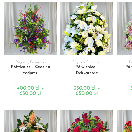
WYBIERZ OPCJE
WYBIERZ OPCJE
WY
Pogrzeb
,
Półwieńce
Pogrzeb
,
Półwieńce
P
Półwieniec – Czas na
Półwieniec –
Pół
zadumę
Delikatność
400,00
zł
–
350,00
zł
–
650,00
zł
650,00
zł