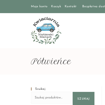
Moje konto
Koszyk
Kontakt
Bezpłatna dost
Półwieńce
Szukaj
SZUKAJ