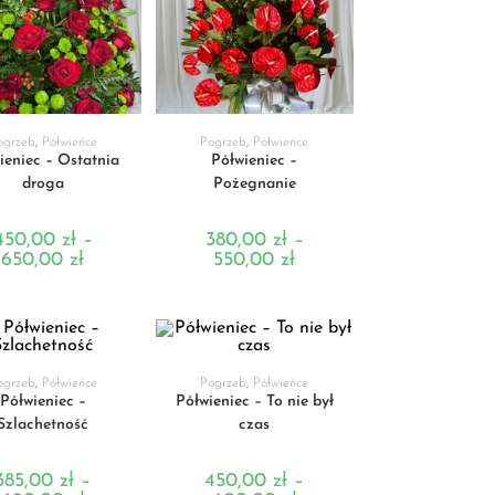
BIERZ OPCJE
WYBIERZ OPCJE
ogrzeb
,
Półwieńce
Pogrzeb
,
Półwieńce
ieniec – Ostatnia
Półwieniec –
droga
Pożegnanie
450,00
zł
–
380,00
zł
–
650,00
zł
550,00
zł
BIERZ OPCJE
WYBIERZ OPCJE
ogrzeb
,
Półwieńce
Pogrzeb
,
Półwieńce
Półwieniec –
Półwieniec – To nie był
Szlachetność
czas
385,00
zł
–
450,00
zł
–