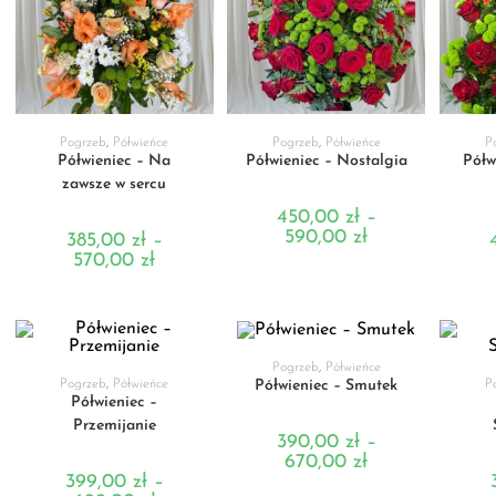
WYBIERZ OPCJE
WYBIERZ OPCJE
WY
Pogrzeb
,
Półwieńce
Pogrzeb
,
Półwieńce
P
Półwieniec – Na
Półwieniec – Nostalgia
Półw
zawsze w sercu
450,00
zł
–
590,00
zł
385,00
zł
–
570,00
zł
WYBIERZ OPCJE
Pogrzeb
,
Półwieńce
WYBIERZ OPCJE
WY
Półwieniec – Smutek
Pogrzeb
,
Półwieńce
P
Półwieniec –
Przemijanie
390,00
zł
–
670,00
zł
399,00
zł
–