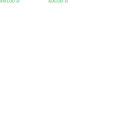
690,00
zł
600,00
zł