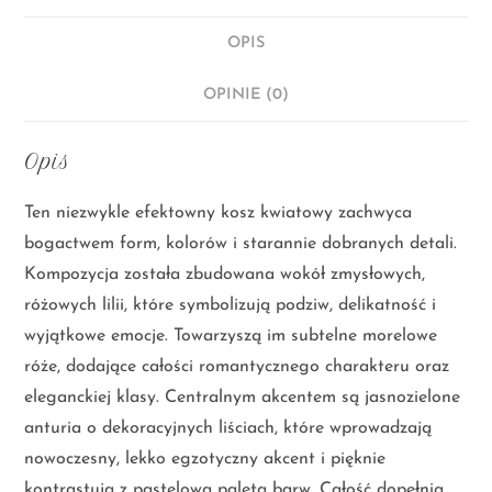
OPIS
OPINIE (0)
Opis
Ten niezwykle efektowny kosz kwiatowy zachwyca
bogactwem form, kolorów i starannie dobranych detali.
Kompozycja została zbudowana wokół zmysłowych,
różowych lilii, które symbolizują podziw, delikatność i
wyjątkowe emocje. Towarzyszą im subtelne morelowe
róże, dodające całości romantycznego charakteru oraz
eleganckiej klasy. Centralnym akcentem są jasnozielone
anturia o dekoracyjnych liściach, które wprowadzają
nowoczesny, lekko egzotyczny akcent i pięknie
kontrastują z pastelową paletą barw. Całość dopełnia