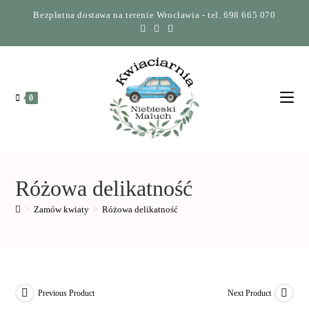
Bezpłatna dostawa na terenie Wrocławia - tel. 698 665 070
0
Różowa delikatność
>
Zamów kwiaty
>
Różowa delikatność
Previous Product
Next Product