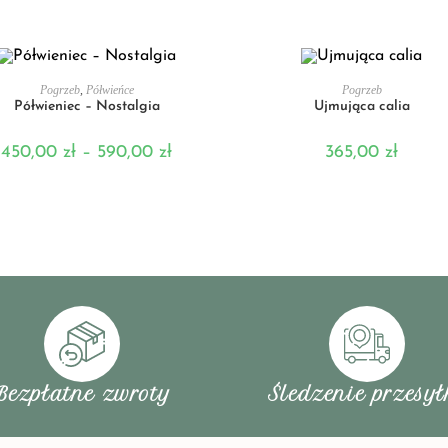
WYBIERZ OPCJE
DODAJ DO KOSZYKA
Pogrzeb
,
Półwieńce
Pogrzeb
Półwieniec – Nostalgia
Ujmująca calia
450,00
zł
–
590,00
zł
365,00
zł
Bezpłatne zwroty
Śledzenie przesył