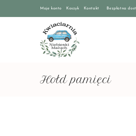
Moje konto
Koszyk
Kontakt
Bezpłatna dost
Hołd pamięci