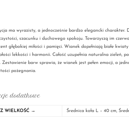
cja ma wyrazisty, a jednocześnie bardzo elegancki charakter. D
zystości, szacunku i duchowego spokoju. Towarzyszą im czerwo
ent głębokiej miłości i pamięci. Wianek dopełniają białe kwia
łości lekkości i harmonii. Całość uzupełnia naturalna zieleń, 
. Zestawienie barw sprawia, że wianek jest pełen emocji, a je
stości pożegnania.
cje dodatkowe
Z WIELKOŚĆ →
Średnica koła L – 40 cm, Śred