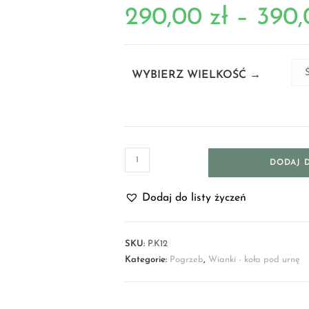
290,00
zł
–
390
WYBIERZ WIELKOŚĆ →
DODAJ 
Dodaj do listy życzeń
SKU:
P.K12
Kategorie:
Pogrzeb
,
Wianki - koła pod urnę