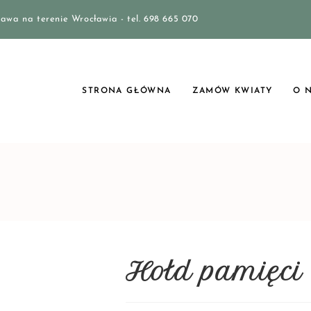
awa na terenie Wrocławia - tel. 698 665 070
STRONA GŁÓWNA
ZAMÓW KWIATY
O 
Hołd pamięci