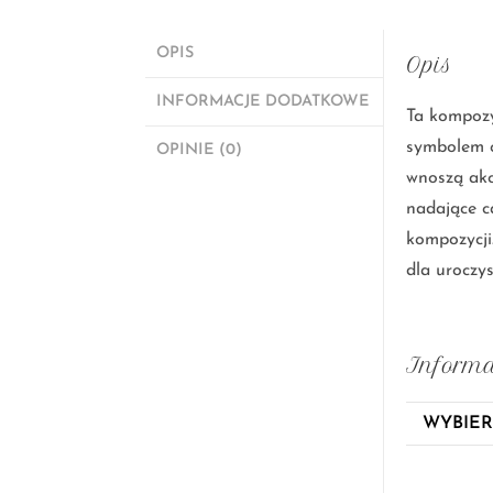
OPIS
Opis
INFORMACJE DODATKOWE
Ta kompozy
symbolem c
OPINIE (0)
wnoszą akc
nadające ca
kompozycji
dla uroczy
Informa
WYBIER