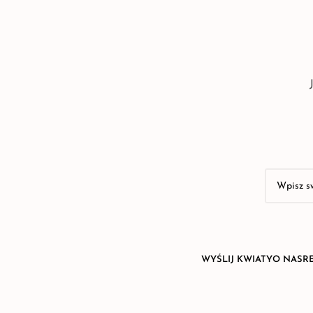
WYŚLIJ KWIATY
O NAS
R