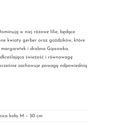
ominują w niej różowe lilie, będące
ne kwiaty gerber oraz goździków, które
ty margaretek i drobna Gipsowka,
podkreślająca świeżość i równowagę
dnocześnie zachowuje powagę odpowiednią
nica koła M – 30 cm