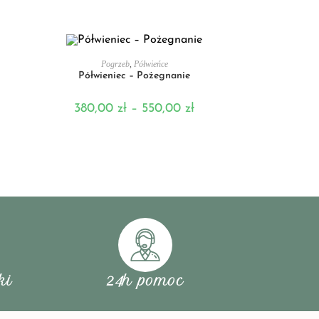
WYBIERZ OPCJE
Pogrzeb
,
Półwieńce
Półwieniec – Pożegnanie
380,00
zł
–
550,00
zł
ki
24h pomoc