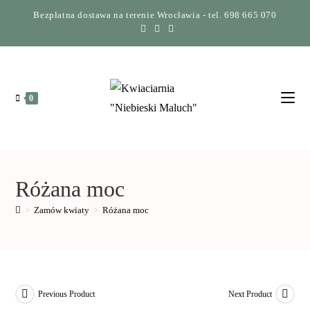
Bezpłatna dostawa na terenie Wrocławia - tel. 698 665 070
0
Różana moc
>
Zamów kwiaty
>
Różana moc
Previous Product
Next Product