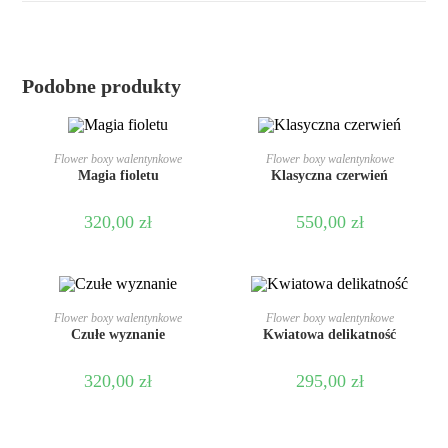
Podobne produkty
DODAJ DO KOSZYKA
DODAJ DO KOSZYKA
Flower boxy walentynkowe
Flower boxy walentynkowe
Magia fioletu
Klasyczna czerwień
320,00
zł
550,00
zł
DODAJ DO KOSZYKA
DODAJ DO KOSZYKA
Flower boxy walentynkowe
Flower boxy walentynkowe
Czułe wyznanie
Kwiatowa delikatność
320,00
zł
295,00
zł