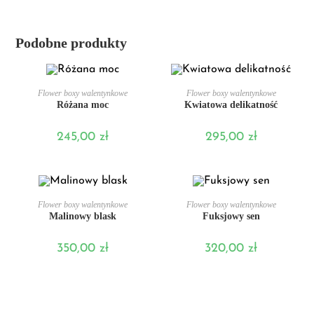
Podobne produkty
DODAJ DO KOSZYKA
DODAJ DO KOSZYKA
Flower boxy walentynkowe
Flower boxy walentynkowe
Różana moc
Kwiatowa delikatność
245,00
zł
295,00
zł
DODAJ DO KOSZYKA
DODAJ DO KOSZYKA
Flower boxy walentynkowe
Flower boxy walentynkowe
Malinowy blask
Fuksjowy sen
350,00
zł
320,00
zł