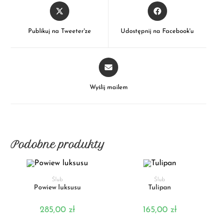
Publikuj na Tweeter'ze
Udostępnij na Facebook'u
Wyślij mailem
Podobne produkty
DODAJ DO KOSZYKA
DODAJ DO KOSZYKA
Ślub
Ślub
Powiew luksusu
Tulipan
285,00
zł
165,00
zł