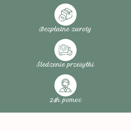
Bezpłatne zwroty
Śledzenie przesyłki
24h pomoc