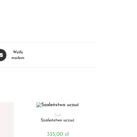
Wyślij
mailem
DODAJ DO KOSZYKA
Ślub
Szaleństwo uczuć
335,00
zł