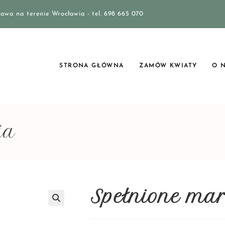
awa na terenie Wrocławia - tel. 698 665 070
STRONA GŁÓWNA
ZAMÓW KWIATY
O 
ia
Spełnione ma
🔍