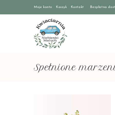
Moje konto
Koszyk
Kontakt
Bezpłatna dost
Spełnione marzen