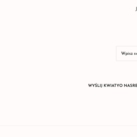
WYŚLIJ KWIATY
O NAS
R