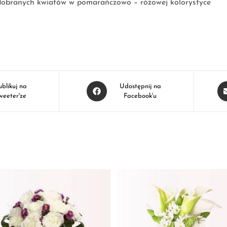
dobranych kwiatów w pomarańczowo – różowej kolorystyce
ublikuj na
Udostępnij na
weeter'ze
Facebook'u