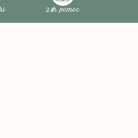
ki
24h pomoc