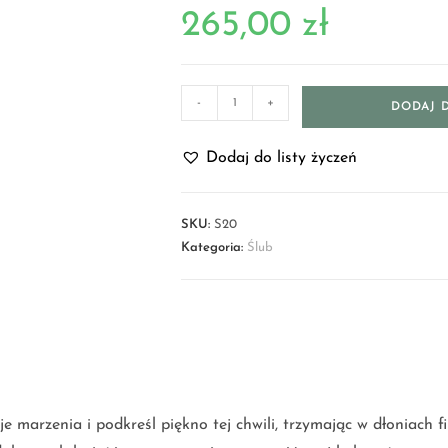
265,00
zł
-
+
DODAJ 
Dodaj do listy życzeń
SKU:
S20
Kategoria:
Ślub
je marzenia i podkreśl piękno tej chwili, trzymając w dłoniach f