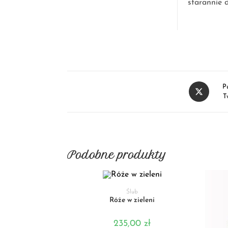
starannie 
P
T
Podobne produkty
DODAJ DO KOSZYKA
Ślub
Róże w zieleni
235,00
zł