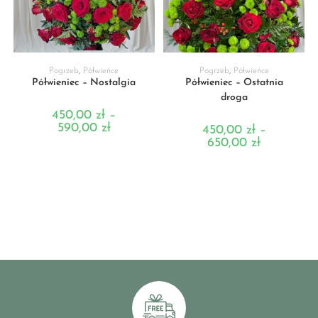
WYBIERZ OPCJE
WYBIERZ OPCJE
Pogrzeb
,
Półwieńce
Pogrzeb
,
Półwieńce
Półwieniec – Nostalgia
Półwieniec – Ostatnia
droga
450,00
zł
–
590,00
zł
450,00
zł
–
650,00
zł