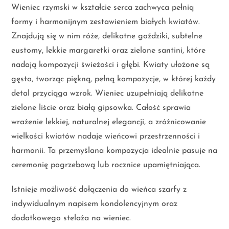
Wieniec rzymski w kształcie serca zachwyca pełnią
formy i harmonijnym zestawieniem białych kwiatów.
Znajdują się w nim róże, delikatne goździki, subtelne
eustomy, lekkie margaretki oraz zielone santini, które
nadają kompozycji świeżości i głębi. Kwiaty ułożone są
gęsto, tworząc piękną, pełną kompozycje, w której każdy
detal przyciąga wzrok. Wieniec uzupełniają delikatne
zielone liście oraz białą gipsowka. Całość sprawia
wrażenie lekkiej, naturalnej elegancji, a zróżnicowanie
wielkości kwiatów nadaje wieńcowi przestrzenności i
harmonii. Ta przemyślana kompozycja idealnie pasuje na
ceremonię pogrzebową lub rocznice upamiętniająca.
Istnieje możliwość dołączenia do wieńca szarfy z
indywidualnym napisem kondolencyjnym oraz
dodatkowego stelaża na wieniec.