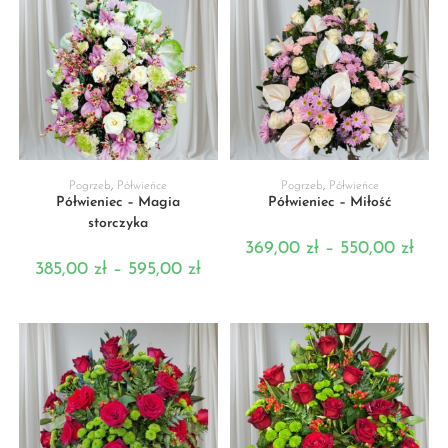
WYBIERZ OPCJE
WYBIERZ OPCJE
Pogrzeb
,
Półwieńce
Pogrzeb
,
Półwieńce
Półwieniec – Magia
Półwieniec – Miłość
storczyka
369,00
zł
–
550,00
zł
385,00
zł
–
595,00
zł