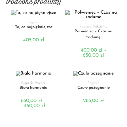
Podobne produkty
DODAJ DO KOSZYKA
Pogrzeb
WYBIERZ OPCJE
To, co najpiękniejsze
Pogrzeb
,
Półwieńce
Półwieniec – Czas na
zadumę
405,00
zł
400,00
zł
–
650,00
zł
WYBIERZ OPCJE
DODAJ DO KOSZYKA
Pogrzeb
,
Wieńce
Pogrzeb
Biała harmonia
Czułe pożegnanie
850,00
zł
–
285,00
zł
1450,00
zł