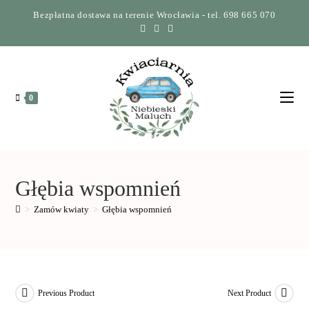
Bezpłatna dostawa na terenie Wrocławia - tel. 698 665 070
0
Głębia wspomnień
>
Zamów kwiaty
>
Głębia wspomnień
Previous Product
Next Product