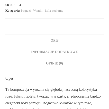
SKU:
P.K04
Kategorie:
Pogrzeb
,
Wianki - koła pod urnę
OPIS
INFORMACJE DODATKOWE
OPINIE (0)
Opis
Ta kompozycja wyróżnia się głęboką nasyconą kolorystyka
różu, fuksji i fioletu, tworząc wyrazisty, a jednocześnie bardzo
elegancki hołd pamięci. Bogactwo kwiatów w tym róże,