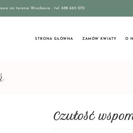
awa na terenie Wrocławia - tel. 698 665 070
STRONA GŁÓWNA
ZAMÓW KWIATY
O 
ń
Czułość wspo