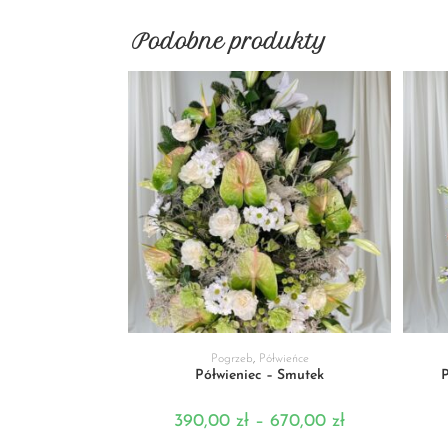
Podobne produkty
WYBIERZ OPCJE
Pogrzeb
,
Półwieńce
Półwieniec – Smutek
P
390,00
zł
–
670,00
zł