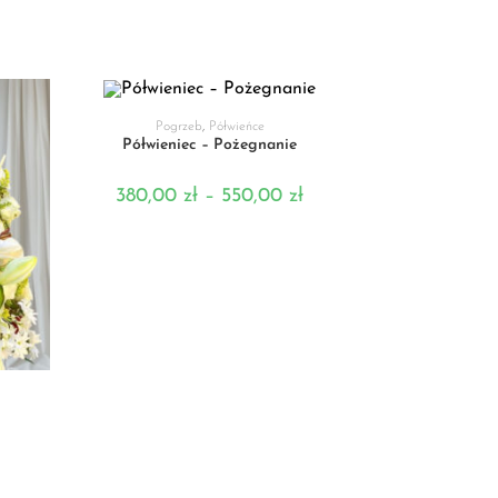
WYBIERZ OPCJE
Pogrzeb
,
Półwieńce
Półwieniec – Pożegnanie
380,00
zł
–
550,00
zł