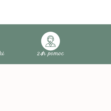
ki
24h pomoc