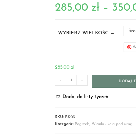
285,00
zł
–
350
Śre
WYBIERZ WIELKOŚĆ →
W
285,00
zł
-
+
DODAJ 
Dodaj do listy życzeń
SKU:
P.K03
Kategorie:
Pogrzeb
,
Wianki - koła pod urnę