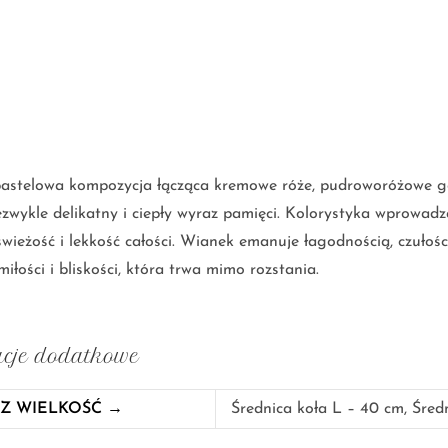
pastelowa kompozycja łącząca kremowe róże, pudroworóżowe goź
ezwykle delikatny i ciepły wyraz pamięci. Kolorystyka wprowadza
świeżość i lekkość całości. Wianek emanuje łagodnością, czułoś
łości i bliskości, która trwa mimo rozstania.
cje dodatkowe
Z WIELKOŚĆ →
Średnica koła L – 40 cm, Śred