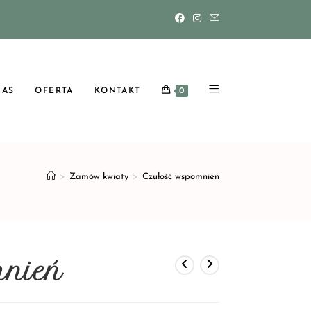
NAS
OFERTA
KONTAKT
0
>
Zamów kwiaty
>
Czułość wspomnień
mnień