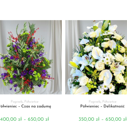
WYBIERZ OPCJE
WYBIERZ OPCJE
Pogrzeb
,
Półwieńce
Pogrzeb
,
Półwieńce
ółwieniec – Czas na zadumę
Półwieniec – Delikatność
400,00
zł
–
650,00
zł
350,00
zł
–
650,00
zł