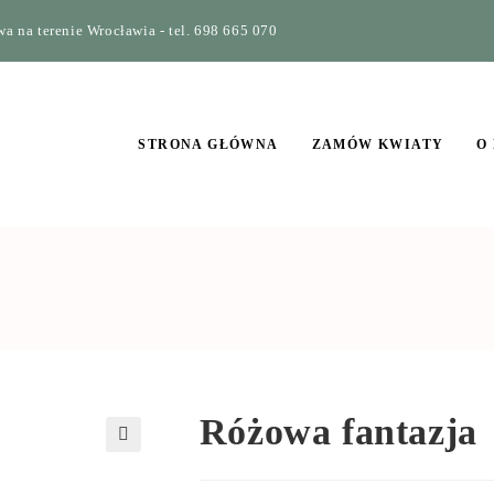
a na terenie Wrocławia - tel. 698 665 070
STRONA GŁÓWNA
ZAMÓW KWIATY
O
Różowa fantazja
🔍