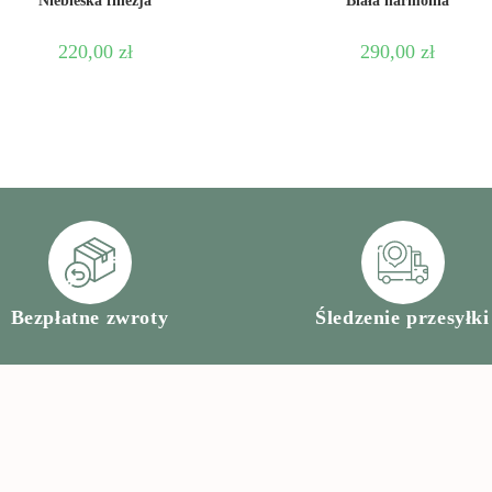
Niebieska finezja
Biała harmonia
220,00
zł
290,00
zł
Bezpłatne zwroty
Śledzenie przesyłki