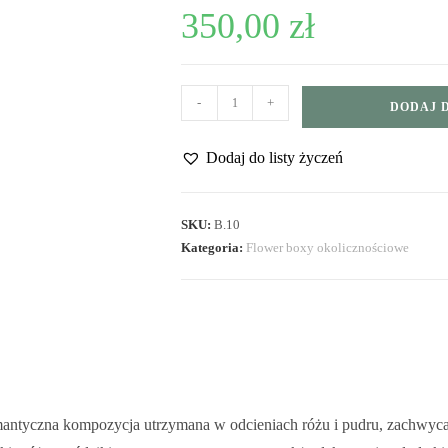
350,00
zł
-
+
DODAJ 
Dodaj do listy życzeń
SKU:
B.10
Kategoria:
Flower boxy okolicznościowe
mantyczna kompozycja utrzymana w odcieniach różu i pudru, zachwycają