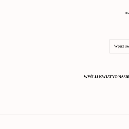
ma
WYŚLIJ KWIATY
O NAS
R