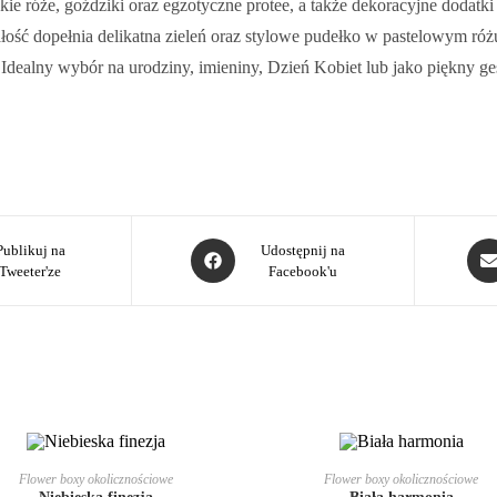
nckie róże, goździki oraz egzotyczne protee, a także dekoracyjne dodatk
ość dopełnia delikatna zieleń oraz stylowe pudełko w pastelowym różu
Idealny wybór na urodziny, imieniny, Dzień Kobiet lub jako piękny ges
Publikuj na
Udostępnij na
Tweeter'ze
Facebook'u
DODAJ DO KOSZYKA
DODAJ DO KOSZYKA
Flower boxy okolicznościowe
Flower boxy okolicznościowe