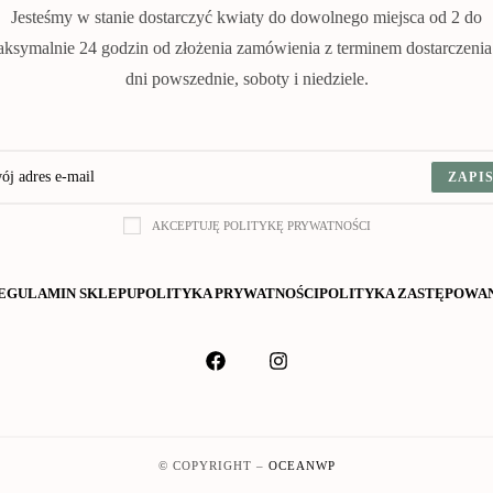
Jesteśmy w stanie dostarczyć kwiaty do dowolnego miejsca od 2 do
ksymalnie 24 godzin od złożenia zamówienia z terminem dostarczeni
dni powszednie, soboty i niedziele.
ZAPIS
AKCEPTUJĘ POLITYKĘ PRYWATNOŚCI
EGULAMIN SKLEPU
POLITYKA PRYWATNOŚCI
POLITYKA ZASTĘPOWA
© COPYRIGHT –
OCEANWP