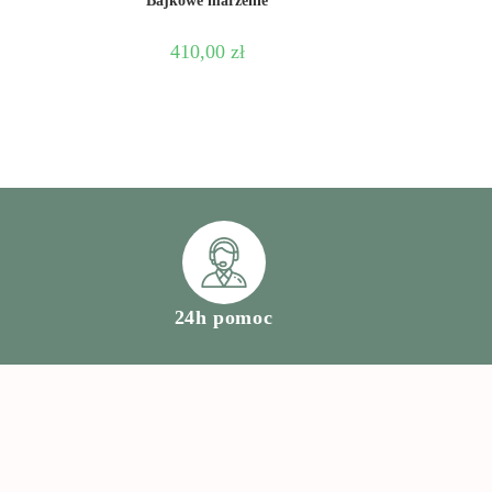
Bajkowe marzenie
410,00
zł
24h pomoc