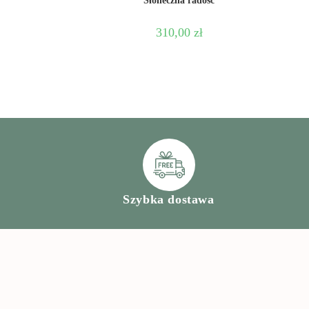
Słoneczna radość
310,00
zł
Szybka dostawa