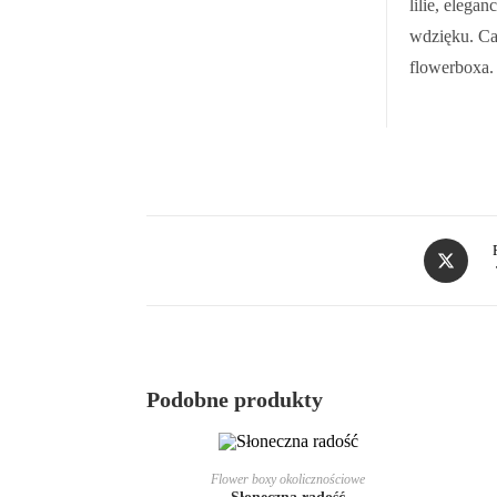
lilie, elega
wdzięku. Cał
flowerboxa. 
Podobne produkty
DODAJ DO KOSZYKA
Flower boxy okolicznościowe