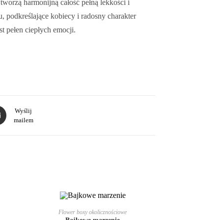
i tworzą harmonijną całość pełną lekkości i
, podkreślające kobiecy i radosny charakter
t pełen ciepłych emocji.
Wyślij
mailem
DODAJ DO KOSZYKA
Flower boxy okolicznościowe