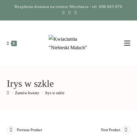
Bezpłatna dostawa na terenie Wrocławia - tel. 698 665 070
0
Irys w szkle
>
Zamów kwiaty
>
Irys w szkle
Previous Product
Next Product