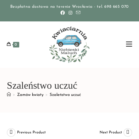
Bezpłatna dostawa na terenie Wrocławia - tel. 698 665 070
0
Szaleństwo uczuć
>
Zamów kwiaty
>
Szaleństwo uczuć
Previous Product
Next Product