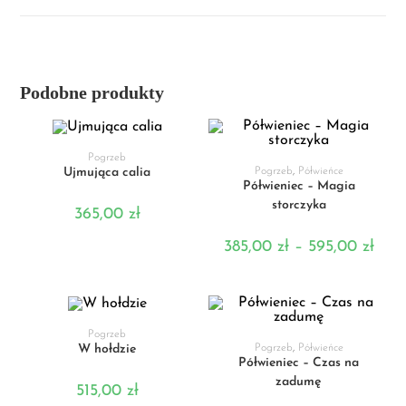
Podobne produkty
DODAJ DO KOSZYKA
Pogrzeb
WYBIERZ OPCJE
Ujmująca calia
Pogrzeb
,
Półwieńce
Półwieniec – Magia
storczyka
365,00
zł
385,00
zł
–
595,00
zł
DODAJ DO KOSZYKA
Pogrzeb
WYBIERZ OPCJE
W hołdzie
Pogrzeb
,
Półwieńce
Półwieniec – Czas na
zadumę
515,00
zł