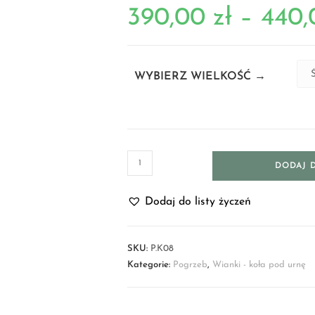
390,00
zł
–
440
WYBIERZ WIELKOŚĆ →
DODAJ 
Dodaj do listy życzeń
SKU:
P.K08
Kategorie:
Pogrzeb
,
Wianki - koła pod urnę