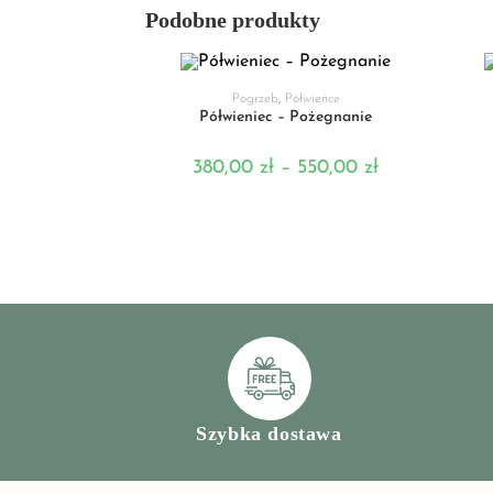
Podobne produkty
WYBIERZ OPCJE
Pogrzeb
,
Półwieńce
Półwieniec – Pożegnanie
380,00
zł
–
550,00
zł
Szybka dostawa