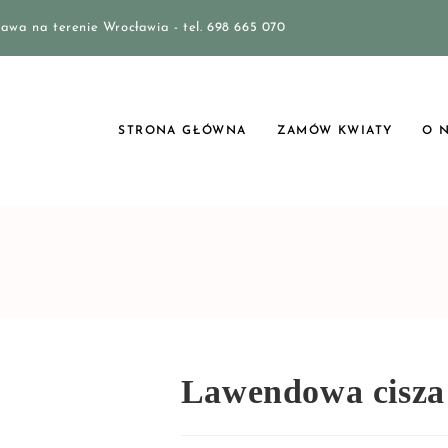
awa na terenie Wrocławia - tel. 698 665 070
STRONA GŁÓWNA
ZAMÓW KWIATY
O 
Lawendowa cisza