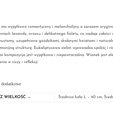
 ma wyjątkowo romantyczny i melancholijny a zarazem orygin
eniach lawendy, wrzosu i delikatnego fioletu, co nadaje całości
 eustomy, uzupełnione goździkami, drobnymi kwiatami i natural
monijną strukturę. Eukaliptusowa zieleń wprowadza spokój i r
 że kompozycja jest wyjątkowa i niepowtarzalna. Wianek jest ele
ia w ciszy i refleksji.
e dodatkowe
Z WIELKOŚĆ →
Średnica koła L – 40 cm, Śred