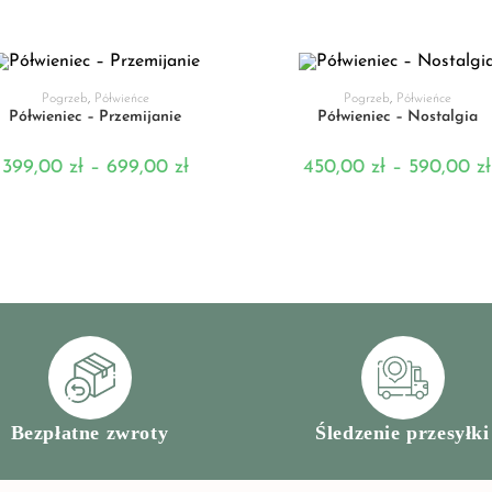
WYBIERZ OPCJE
WYBIERZ OPCJE
Pogrzeb
,
Półwieńce
Pogrzeb
,
Półwieńce
Półwieniec – Przemijanie
Półwieniec – Nostalgia
399,00
zł
–
699,00
zł
450,00
zł
–
590,00
zł
Bezpłatne zwroty
Śledzenie przesyłki