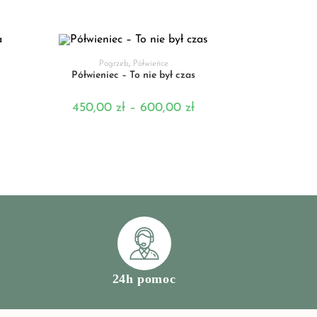
WYBIERZ OPCJE
Pogrzeb
,
Półwieńce
Półwieniec – To nie był czas
450,00
zł
–
600,00
zł
24h pomoc