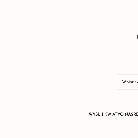
WYŚLIJ KWIATY
O NAS
R