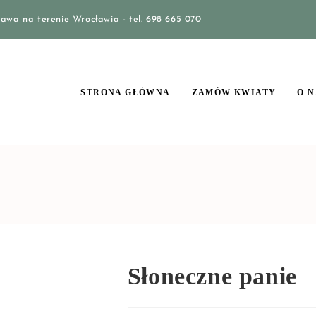
awa na terenie Wrocławia - tel. 698 665 070
STRONA GŁÓWNA
ZAMÓW KWIATY
O N
Słoneczne panie