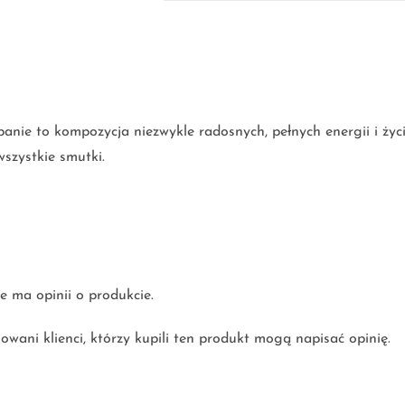
anie to kompozycja niezwykle radosnych, pełnych energii i życi
wszystkie smutki.
e ma opinii o produkcie.
owani klienci, którzy kupili ten produkt mogą napisać opinię.