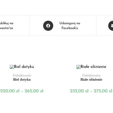
ublikuj na
Udostępnij na
weeter'ze
Facebook'u
WYBIERZ OPCJE
WYBIERZ OPCJE
Podziękowania
Podziękowania
Biel dotyku
Białe olśnienie
220,00
zł
–
265,00
zł
235,00
zł
–
275,00
zł