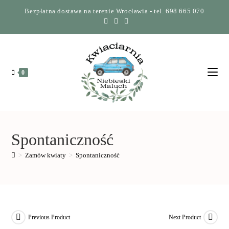
Bezpłatna dostawa na terenie Wrocławia - tel. 698 665 070
0
Spontaniczność
>
Zamów kwiaty
>
Spontaniczność
Previous Product
Next Product