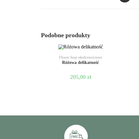
Podobne produkty
DODAJ DO KOSZYKA
Flower boxy okolicznościowe
Różowa delikatność
205,00
zł