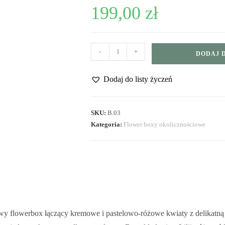
199,00
zł
-
+
DODAJ 
Dodaj do listy życzeń
SKU:
B.03
Kategoria:
Flower boxy okolicznościowe
y flowerbox łączący kremowe i pastelowo-różowe kwiaty z delikatną