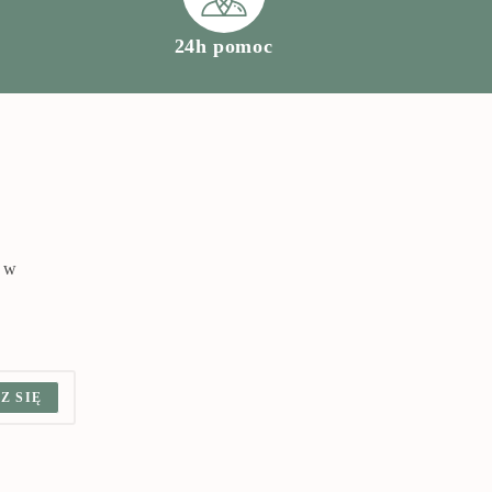
24h pomoc
a w
Z SIĘ