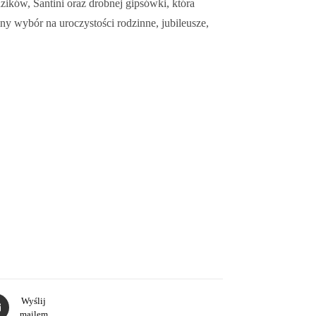
zików, Santini oraz drobnej gipsówki, która
lny wybór na uroczystości rodzinne, jubileusze,
Wyślij
mailem