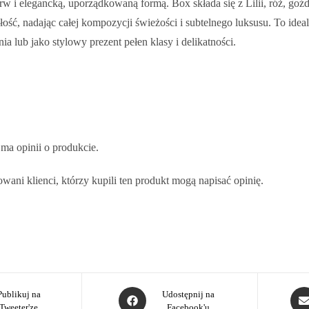
w i elegancką, uporządkowaną formą. Box składa się z Lilii, róż, goźd
łość, nadając całej kompozycji świeżości i subtelnego luksusu. To idea
a lub jako stylowy prezent pełen klasy i delikatności.
 ma opinii o produkcie.
wani klienci, którzy kupili ten produkt mogą napisać opinię.
Publikuj na
Udostępnij na
Tweeter'ze
Facebook'u