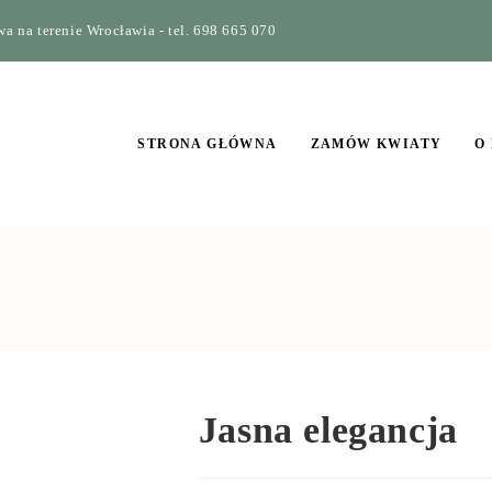
a na terenie Wrocławia - tel. 698 665 070
STRONA GŁÓWNA
ZAMÓW KWIATY
O
Jasna elegancja