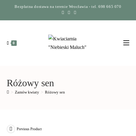
Bezpłatna dostawa na terenie Wrocławia - tel. 698 665 070
0
Różowy sen
>
Zamów kwiaty
>
Różowy sen
Previous Product