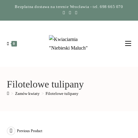
Bezpłatna dostawa na terenie Wrocławia - tel. 698 665 070
0
Filotelowe tulipany
>
Zamów kwiaty
>
Filotelowe tulipany
Previous Product