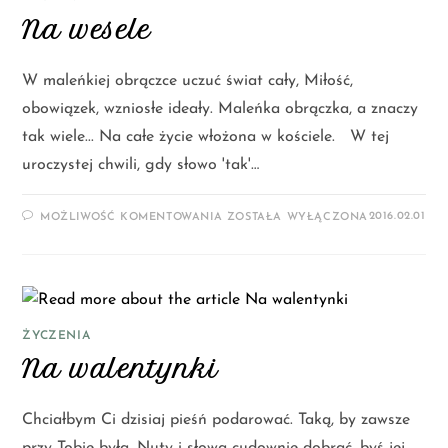
Na wesele
W maleńkiej obrączce uczuć świat cały, Miłość,
obowiązek, wzniosłe ideały. Maleńka obrączka, a znaczy
tak wiele... Na całe życie włożona w kościele. W tej
uroczystej chwili, gdy słowo 'tak'…
2016.02.01
MOŻLIWOŚĆ KOMENTOWANIA
ZOSTAŁA WYŁĄCZONA
ŻYCZENIA
Na walentynki
Chciałbym Ci dzisiaj pieśń podarować. Taką, by zawsze
przy Tobie była. Nuty i słowa cudownie dobrać, byś jej