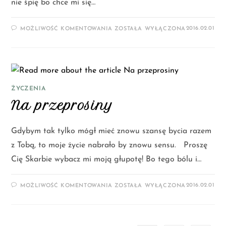
nie śpię bo chce mi się…
2016.02.01
MOŻLIWOŚĆ KOMENTOWANIA
ZOSTAŁA WYŁĄCZONA
ŻYCZENIA
Na przeprosiny
Gdybym tak tylko mógł mieć znowu szansę bycia razem
z Tobą, to moje życie nabrało by znowu sensu. Proszę
Cię Skarbie wybacz mi moją głupotę! Bo tego bólu i…
2016.02.01
MOŻLIWOŚĆ KOMENTOWANIA
ZOSTAŁA WYŁĄCZONA