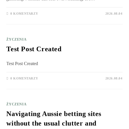
0 KOMENTARZY
2026.08.04
ŻYCZENIA
Test Post Created
Test Post Created
0 KOMENTARZY
2026.08.04
ŻYCZENIA
Navigating Aussie betting sites
without the usual clutter and