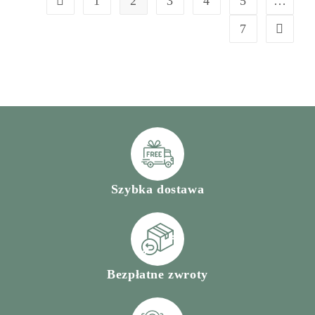
1
2
3
4
5
…
7
Szybka dostawa
Bezpłatne zwroty