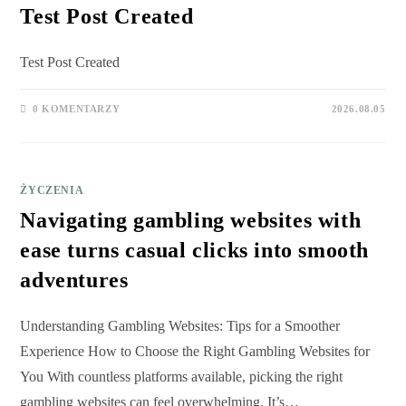
Test Post Created
Test Post Created
0 KOMENTARZY
2026.08.05
ŻYCZENIA
Navigating gambling websites with
ease turns casual clicks into smooth
adventures
Understanding Gambling Websites: Tips for a Smoother
Experience How to Choose the Right Gambling Websites for
You With countless platforms available, picking the right
gambling websites can feel overwhelming. It’s…